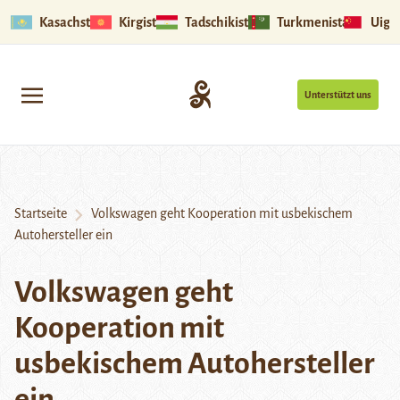
Kasachstan
Kirgistan
Tadschikistan
Turkmenistan
Uigu
Unterstützt uns
Startseite
Volkswagen geht Kooperation mit usbekischem
Autohersteller ein
Volkswagen geht
Kooperation mit
usbekischem Autohersteller
ein