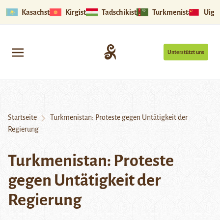
Kasachstan
Kirgistan
Tadschikistan
Turkmenistan
Uigu
Unterstützt uns
Startseite
Turkmenistan: Proteste gegen Untätigkeit der
Regierung
Turkmenistan: Proteste
gegen Untätigkeit der
Regierung