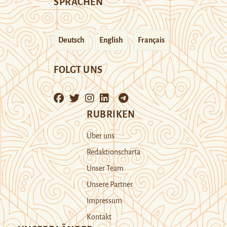
SPRACHEN
Deutsch
English
Français
FOLGT UNS
RUBRIKEN
Über uns
Redaktionscharta
Unser Team
Unsere Partner
Impressum
Kontakt