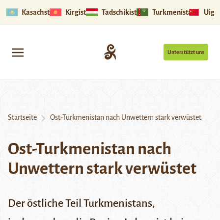
Kasachstan
Kirgistan
Tadschikistan
Turkmenistan
Uigu
Unterstützt uns
Startseite
Ost-Turkmenistan nach Unwettern stark verwüstet
Ost-Turkmenistan nach
Unwettern stark verwüstet
Der östliche Teil Turkmenistans,