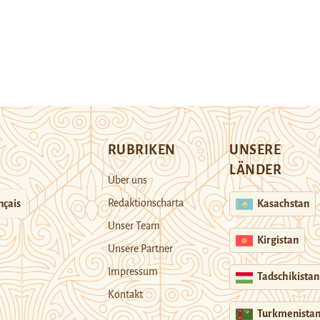
RUBRIKEN
UNSERE
LÄNDER
Über uns
Redaktionscharta
nçais
Kasachstan
Unser Team
Kirgistan
Unsere Partner
Impressum
Tadschikistan
Kontakt
Turkmenista