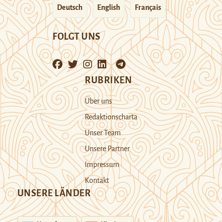
Deutsch
English
Français
FOLGT UNS
RUBRIKEN
Über uns
Redaktionscharta
Unser Team
Unsere Partner
Impressum
Kontakt
UNSERE LÄNDER