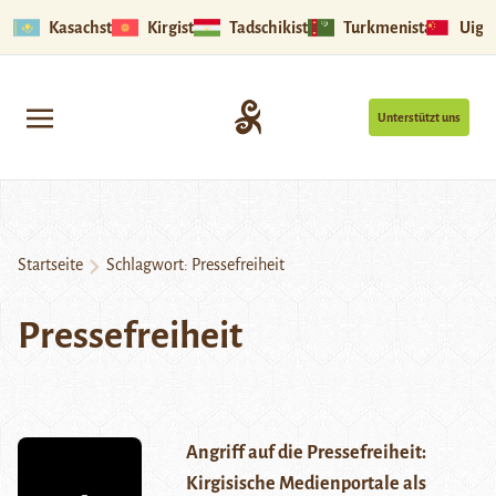
Kasachstan
Kirgistan
Tadschikistan
Turkmenistan
Uigu
Unterstützt uns
Startseite
Schlagwort:
Pressefreiheit
Pressefreiheit
Angriff auf die Pressefreiheit:
Kirgisische Medienportale als