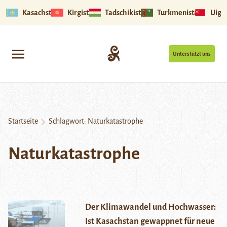
Kasachstan
Kirgistan
Tadschikistan
Turkmenistan
Uigu
Unterstützt uns
Startseite
Schlagwort:
Naturkatastrophe
Naturkatastrophe
Der Klimawandel und Hochwasser:
Ist Kasachstan gewappnet für neue