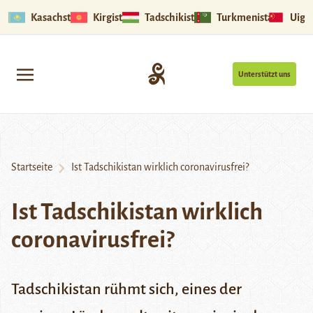
Kasachstan
Kirgistan
Tadschikistan
Turkmenistan
Uigu
Unterstützt uns
Startseite
Ist Tadschikistan wirklich coronavirusfrei?
Ist Tadschikistan wirklich
coronavirusfrei?
Tadschikistan rühmt sich, eines der