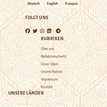
Deutsch
English
Français
FOLGT UNS
RUBRIKEN
Über uns
Redaktionscharta
Unser Team
Unsere Partner
Impressum
Kontakt
UNSERE LÄNDER