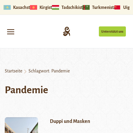
Kasachstan
Kirgistan
Tadschikistan
Turkmenistan
Uigu
Unterstützt uns
Startseite
Schlagwort:
Pandemie
Pandemie
Duppi und Masken