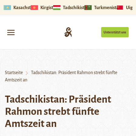
Kasachstan
Kirgistan
Tadschikistan
Turkmenistan
Uigu
Unterstützt uns
Startseite
Tadschikistan: Präsident Rahmon strebt fünfte
Amtszeit an
Tadschikistan: Präsident
Rahmon strebt fünfte
Amtszeit an