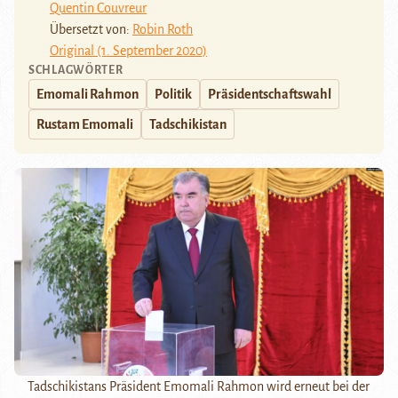
Quentin Couvreur
Übersetzt von:
Robin Roth
Original (1. September 2020)
SCHLAGWÖRTER
Emomali Rahmon
Politik
Präsidentschaftswahl
Rustam Emomali
Tadschikistan
Tadschikistans Präsident Emomali Rahmon wird erneut bei der