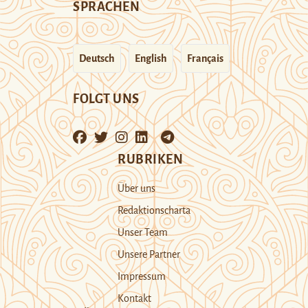
SPRACHEN
Deutsch
English
Français
FOLGT UNS
RUBRIKEN
Über uns
Redaktionscharta
Unser Team
Unsere Partner
Impressum
Kontakt