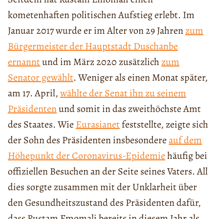
kometenhaften politischen Aufstieg erlebt. Im
Januar 2017 wurde er im Alter von 29 Jahren
zum
Bürgermeister der Hauptstadt Duschanbe
ernannt
und im März 2020 zusätzlich
zum
Senator gewählt
. Weniger als einen Monat später,
am 17. April,
wählte der Senat ihn zu seinem
Präsidenten
und somit in das zweithöchste Amt
des Staates. Wie
Eurasianet
feststellte, zeigte sich
der Sohn des Präsidenten insbesondere
auf dem
Höhepunkt der Coronavirus-Epidemie
häufig bei
offiziellen Besuchen an der Seite seines Vaters. All
dies sorgte zusammen mit der Unklarheit über
den Gesundheitszustand des Präsidenten dafür,
dass Rustam Emomali bereits in diesem Jahr als