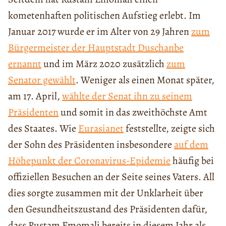
kometenhaften politischen Aufstieg erlebt. Im
Januar 2017 wurde er im Alter von 29 Jahren
zum
Bürgermeister der Hauptstadt Duschanbe
ernannt
und im März 2020 zusätzlich
zum
Senator gewählt
. Weniger als einen Monat später,
am 17. April,
wählte der Senat ihn zu seinem
Präsidenten
und somit in das zweithöchste Amt
des Staates. Wie
Eurasianet
feststellte, zeigte sich
der Sohn des Präsidenten insbesondere
auf dem
Höhepunkt der Coronavirus-Epidemie
häufig bei
offiziellen Besuchen an der Seite seines Vaters. All
dies sorgte zusammen mit der Unklarheit über
den Gesundheitszustand des Präsidenten dafür,
dass Rustam Emomali bereits in diesem Jahr als