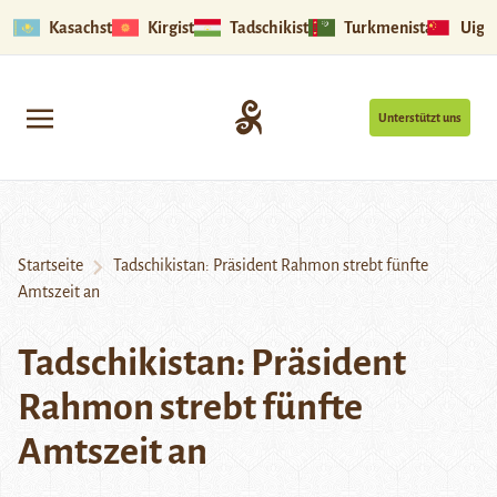
Kasachstan
Kirgistan
Tadschikistan
Turkmenistan
Uigu
Unterstützt uns
Startseite
Tadschikistan: Präsident Rahmon strebt fünfte
Amtszeit an
Tadschikistan: Präsident
Rahmon strebt fünfte
Amtszeit an