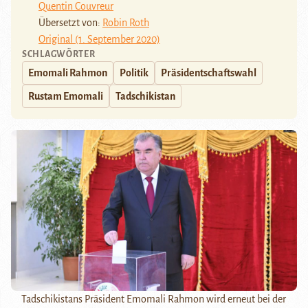
Quentin Couvreur
Übersetzt von:
Robin Roth
Original (1. September 2020)
SCHLAGWÖRTER
Emomali Rahmon
Politik
Präsidentschaftswahl
Rustam Emomali
Tadschikistan
Tadschikistans Präsident Emomali Rahmon wird erneut bei der