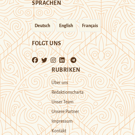
SPRACHEN
Deutsch
English
Français
FOLGT UNS
RUBRIKEN
Über uns
Redaktionscharta
Unser Team
Unsere Partner
Impressum
Kontakt