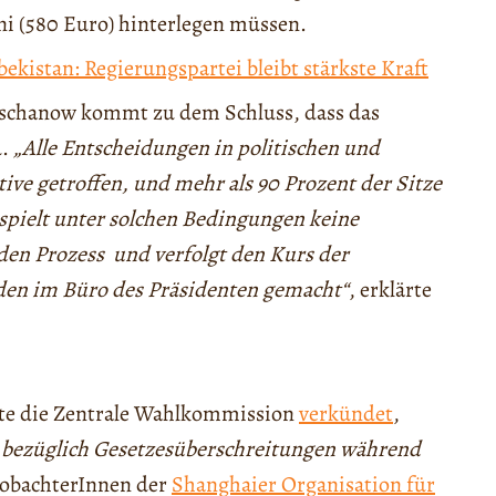
i (580 Euro) hinterlegen müssen.
ekistan: Regierungspartei bleibt stärkste Kraft
odschanow kommt zu dem Schluss, dass das
d.
„Alle Entscheidungen in politischen und
ive getroffen, und mehr als 90 Prozent der Sitze
spielt unter solchen Bedingungen keine
den Prozess und verfolgt den Kurs der
rden im Büro des Präsidenten gemacht“
, erklärte
tte die Zentrale Wahlkommission
verkündet
,
 bezüglich Gesetzesüberschreitungen während
eobachterInnen der
Shanghaier Organisation für