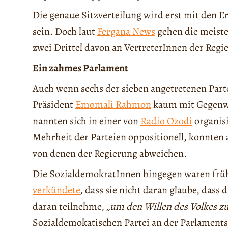
Die genaue Sitzverteilung wird erst mit den E
sein. Doch laut
Fergana News
gehen die meiste
zwei Drittel davon an VertreterInnen der Reg
Ein zahmes Parlament
Auch wenn sechs der sieben angetretenen Part
Präsident
Emomali Rahmon
kaum mit Gegenwi
nannten sich in einer von
Radio Ozodi
organis
Mehrheit der Parteien oppositionell, konnten a
von denen der Regierung abweichen.
Die SozialdemokratInnen hingegen waren früh
verkündete
, dass sie nicht daran glaube, dass
daran teilnehme,
„um den Willen des Volkes zu
Sozialdemokatischen Partei an der Parlaments