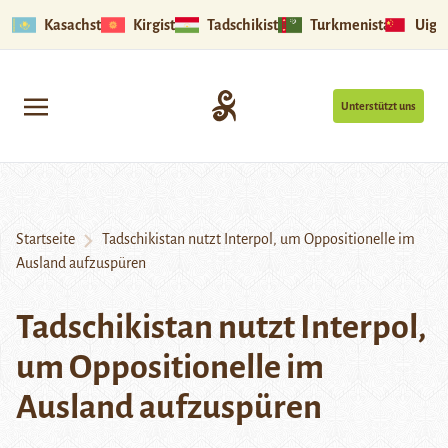
Kasachstan
Kirgistan
Tadschikistan
Turkmenistan
Uigu
Unterstützt uns
Startseite
Tadschikistan nutzt Interpol, um Oppositionelle im
Ausland aufzuspüren
Tadschikistan nutzt Interpol,
um Oppositionelle im
Ausland aufzuspüren