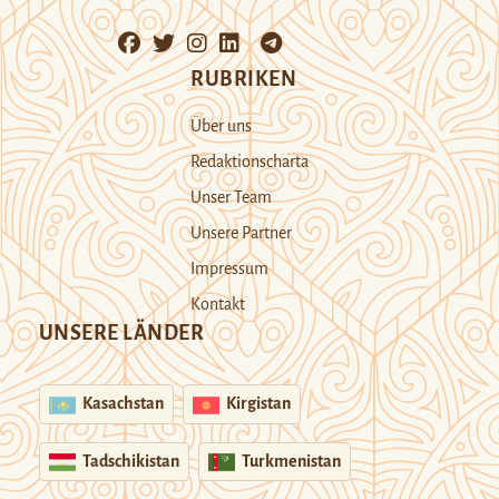
RUBRIKEN
Über uns
Redaktionscharta
Unser Team
Unsere Partner
Impressum
Kontakt
UNSERE LÄNDER
Kasachstan
Kirgistan
Tadschikistan
Turkmenistan