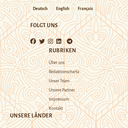
Deutsch
English
Français
FOLGT UNS
RUBRIKEN
Über uns
Redaktionscharta
Unser Team
Unsere Partner
Impressum
Kontakt
UNSERE LÄNDER