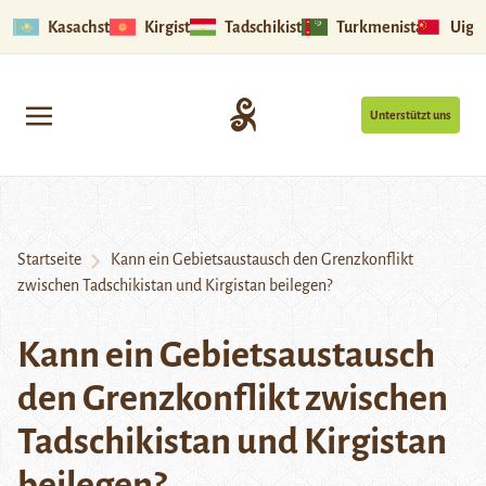
Kasachstan
Kirgistan
Tadschikistan
Turkmenistan
Uigu
Unterstützt uns
Startseite
Kann ein Gebietsaustausch den Grenzkonflikt
zwischen Tadschikistan und Kirgistan beilegen?
Kann ein Gebietsaustausch
den Grenzkonflikt zwischen
Tadschikistan und Kirgistan
beilegen?