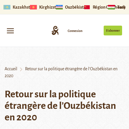
Kazakhstan
Kirghizstan
Ouzbékistan
Région Ouïghoure
Tadjik
S’abonner
Connexion
Accueil
Retour sur la politique étrangère de l’Ouzbékistan en
2020
Retour sur la politique
étrangère de l’Ouzbékistan
en 2020