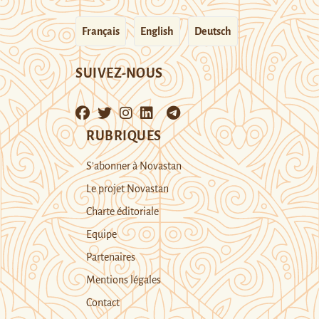
Français
English
Deutsch
SUIVEZ-NOUS
RUBRIQUES
S’abonner à Novastan
Le projet Novastan
Charte éditoriale
Equipe
Partenaires
Mentions légales
Contact