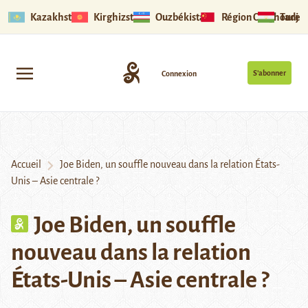
Kazakhstan
Kirghizstan
Ouzbékistan
Région Ouïghoure
Tadjik
S’abonner
Connexion
Accueil
Joe Biden, un souffle nouveau dans la relation États-
Unis – Asie centrale ?
Joe Biden, un souffle
nouveau dans la relation
États-Unis – Asie centrale ?