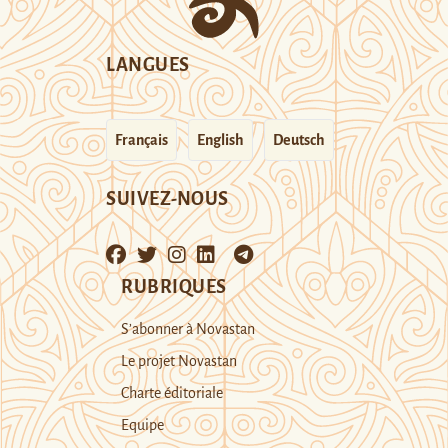
LANGUES
Français
English
Deutsch
SUIVEZ-NOUS
RUBRIQUES
S’abonner à Novastan
Le projet Novastan
Charte éditoriale
Equipe