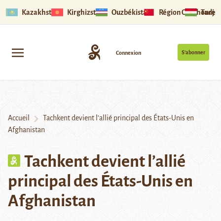
Kazakhstan
Kirghizstan
Ouzbékistan
Région Ouïghoure
Tadjik
S’abonner
Connexion
Accueil
Tachkent devient l’allié principal des États-Unis en
Afghanistan
Tachkent devient l’allié
principal des États-Unis en
Afghanistan