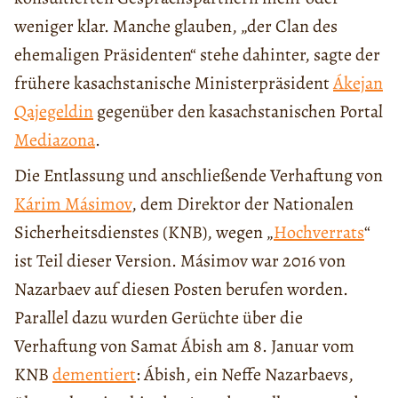
weniger klar. Manche glauben, „der Clan des
ehemaligen Präsidenten“ stehe dahinter, sagte der
frühere kasachstanische Ministerpräsident
Ákejan
Qajegeldin
gegenüber den kasachstanischen Portal
Mediazona
.
Die Entlassung und anschließende Verhaftung von
Kárim Másimov
, dem Direktor der Nationalen
Sicherheitsdienstes (KNB), wegen „
Hochverrats
“
ist Teil dieser Version. Másimov war 2016 von
Nazarbaev auf diesen Posten berufen worden.
Parallel dazu wurden Gerüchte über die
Verhaftung von Samat Ábish am 8. Januar vom
KNB
dementiert
: Ábish, ein Neffe Nazarbaevs,