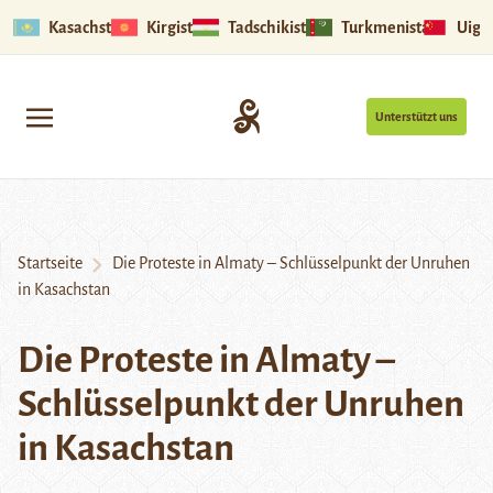
Kasachstan
Kirgistan
Tadschikistan
Turkmenistan
Uigu
Unterstützt uns
Startseite
Die Proteste in Almaty – Schlüsselpunkt der Unruhen
in Kasachstan
Die Proteste in Almaty –
Schlüsselpunkt der Unruhen
in Kasachstan