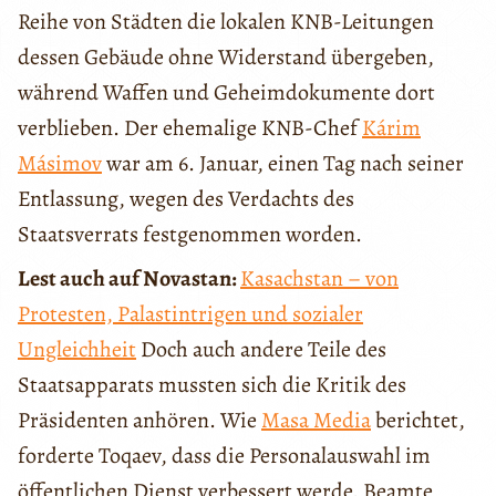
Reihe von Städten die lokalen KNB-Leitungen
dessen Gebäude ohne Widerstand übergeben,
während Waffen und Geheimdokumente dort
verblieben. Der ehemalige KNB-Chef
Kárim
Másimov
war am 6. Januar, einen Tag nach seiner
Entlassung, wegen des Verdachts des
Staatsverrats festgenommen worden.
Lest auch auf Novastan:
Kasachstan – von
Protesten, Palastintrigen und sozialer
Ungleichheit
Doch auch andere Teile des
Staatsapparats mussten sich die Kritik des
Präsidenten anhören. Wie
Masa Media
berichtet,
forderte Toqaev, dass die Personalauswahl im
öffentlichen Dienst verbessert werde. Beamte