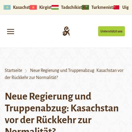
Kasachstan
Kirgistan
Tadschikistan
Turkmenistan
Uigu
Unterstützt uns
Startseite
Neue Regierung und Truppenabzug: Kasachstan vor
der Rückkehr zur Normalität?
Neue Regierung und
Truppenabzug: Kasachstan
vor der Rückkehr zur
Normalität?