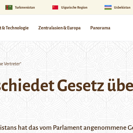
Turkmenistan
Uigurische Region
Usbekistan
 & Technologie
Zentralasien & Europa
Panorama
e Vertreter“
schiedet Gesetz üb
stans hat das vom Parlament angenommene Ges