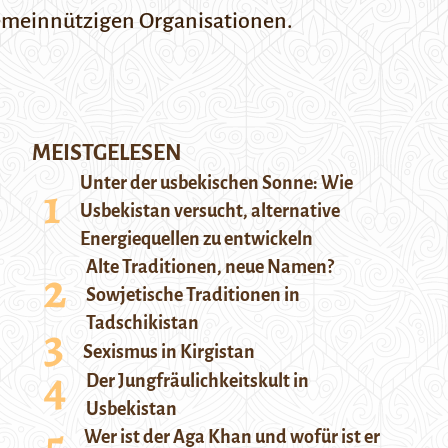
 gemeinnützigen Organisationen.
MEISTGELESEN
Unter der usbekischen Sonne: Wie
Usbekistan versucht, alternative
Energiequellen zu entwickeln
Alte Traditionen, neue Namen?
Sowjetische Traditionen in
Tadschikistan
Sexismus in Kirgistan
Der Jungfräulichkeitskult in
Usbekistan
Wer ist der Aga Khan und wofür ist er