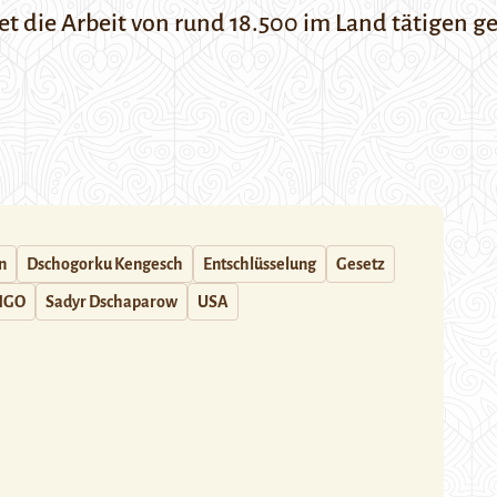
det die Arbeit von rund 18.500 im Land tätigen
n
Dschogorku Kengesch
Entschlüsselung
Gesetz
NGO
Sadyr Dschaparow
USA