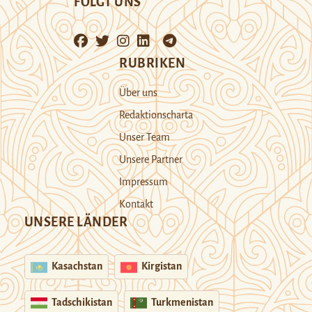
FOLGT UNS
RUBRIKEN
Über uns
Redaktionscharta
Unser Team
Unsere Partner
Impressum
Kontakt
UNSERE LÄNDER
Kasachstan
Kirgistan
Tadschikistan
Turkmenistan