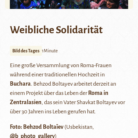
Weibliche Solidarität
Bild des Tages
1Minute
Eine große Versammlung von Roma-Frauen
während einer traditionellen Hochzeit in
Buchara
. Behzod Boltayev arbeitet derzeit an
einem Projekt über das Leben der
Roma in
Zentralasien
, das sein Vater Shavkat Boltayev vor
über 30 Jahren ins Leben gerufen hat.
Foto: Behzod Boltaïev
(Usbekistan,
@b_photo_gallery
)