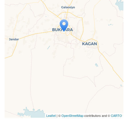
Travelers' Map wird geladen …
Wenn du dies siehst, nachdem deine
Seite vollständig geladen wurde,
fehlen leafletJS-Dateien.
Leaflet
| ©
OpenStreetMap
contributors and ©
CARTO