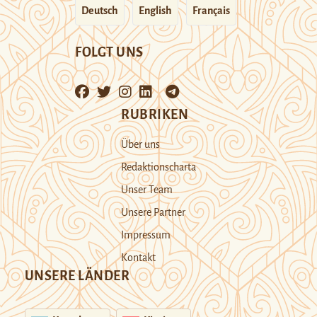
Deutsch
English
Français
FOLGT UNS
RUBRIKEN
Über uns
Redaktionscharta
Unser Team
Unsere Partner
Impressum
Kontakt
UNSERE LÄNDER