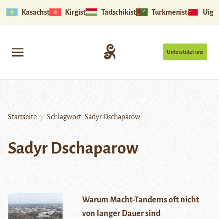
Kasachstan
Kirgistan
Tadschikistan
Turkmenistan
Uigu
Unterstützt uns
Startseite
Schlagwort:
Sadyr Dschaparow
Sadyr Dschaparow
Warum Macht-Tandems oft nicht
von langer Dauer sind