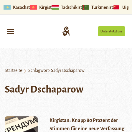
Kasachstan
Kirgistan
Tadschikistan
Turkmenistan
Uigu
Unterstützt uns
Startseite
Schlagwort:
Sadyr Dschaparow
Sadyr Dschaparow
Kirgistan: Knapp 80 Prozent der
Stimmen für eine neue Verfassung