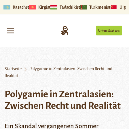
Kasachstan
Kirgistan
Tadschikistan
Turkmenistan
Uigu
Unterstützt uns
Startseite
Polygamie in Zentralasien: Zwischen Recht und
Realität
Polygamie in Zentralasien:
Zwischen Recht und Realität
Ein Skandal vergangenen Sommer