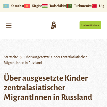
Kasachstan
Kirgistan
Tadschikistan
Turkmenistan
Uigu
Unterstützt uns
Startseite
Über ausgesetzte Kinder zentralasiatischer
MigrantInnen in Russland
Über ausgesetzte Kinder
zentralasiatischer
MigrantInnen in Russland