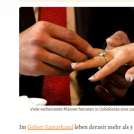
Viele verheiratete Männer heiraten in Usbekistan eine zw
Im
Gebiet Samarkand
leben derzeit mehr als 5