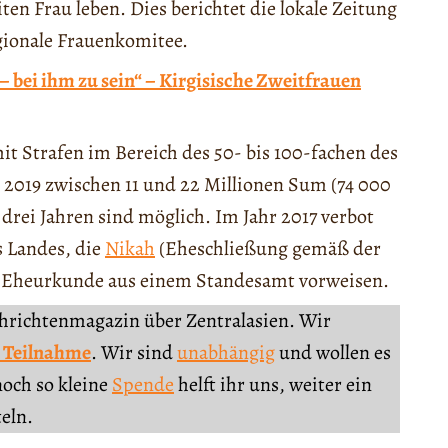
ten Frau leben. Dies berichtet die lokale Zeitung
gionale Frauenkomitee.
l – bei ihm zu sein“ – Kirgisische Zweitfrauen
t Strafen im Bereich des 50- bis 100-fachen des
r 2019 zwischen 11 und 22 Millionen Sum (74 000
 drei Jahren sind möglich. Im Jahr 2017 verbot
 Landes, die
Nikah
(Eheschließung gemäß der
e Eheurkunde aus einem Standesamt vorweisen.
chrichtenmagazin über Zentralasien. Wir
 Teilnahme
. Wir sind
unabhängig
und wollen es
noch so kleine
Spende
helft ihr uns, weiter ein
teln.