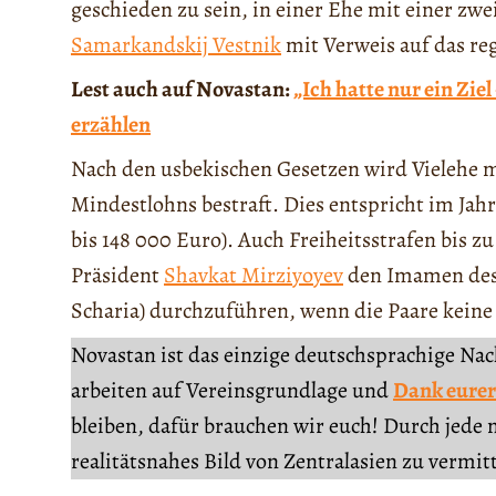
geschieden zu sein, in einer Ehe mit einer zwei
Samarkandskij Vestnik
mit Verweis auf das re
Lest auch auf Novastan:
„Ich hatte nur ein Zie
erzählen
Nach den usbekischen Gesetzen wird Vielehe mi
Mindestlohns bestraft. Dies entspricht im Jah
bis 148 000 Euro). Auch Freiheitsstrafen bis zu
Präsident
Shavkat Mirziyoyev
den Imamen des
Scharia) durchzuführen, wenn die Paare kein
Novastan ist das einzige deutschsprachige Na
arbeiten auf Vereinsgrundlage und
Dank eurer
bleiben, dafür brauchen wir euch! Durch jede 
realitätsnahes Bild von Zentralasien zu vermit