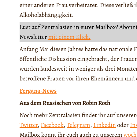
einer anderen Frau verheiratet. Diese verließ 
Alkoholabhängigkeit.
Lust auf Zentralasien in eurer Mailbox? Abonn
Newsletter
mit einem Klick.
Anfang Mai diesen Jahres hatte das nationale
öffentliche Diskussion eingebracht, der Frauen
wurden landesweit in weniger als drei Monate
betroffene Frauen vor ihren Ehemännern und 
Fergana-News
Aus dem Russischen von Robin Roth
Noch mehr Zentralasien findet ihr auf unseren
Twitter
,
Facebook
,
Telegram
,
Linkedin
oder
In
Mailbox könnt ihr euch auch zu unserem
wöch