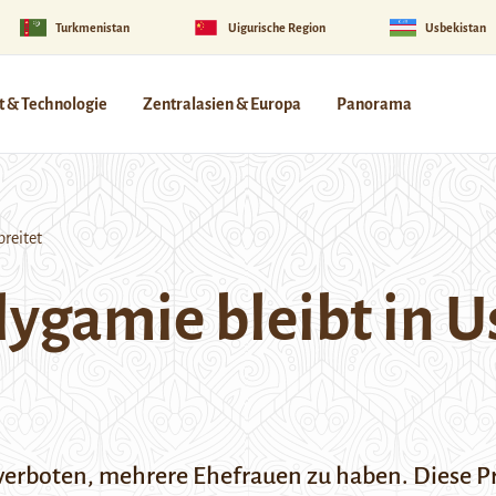
Turkmenistan
Uigurische Region
Usbekistan
 & Technologie
Zentralasien & Europa
Panorama
breitet
lygamie bleibt in 
verboten, mehrere Ehefrauen zu haben. Diese Pr