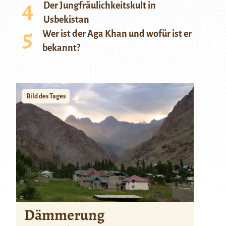
Der Jungfräulichkeitskult in
Usbekistan
Wer ist der Aga Khan und wofür ist er
bekannt?
Bild des Tages
Dämmerung