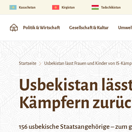
Kasachstan
Kirgistan
Tadschikistan
Politik & Wirtschaft
Gesellschaft & Kultur
Umwelt
Startseite
Usbekistan lässt Frauen und Kinder von IS-Kämp
Usbekistan läss
Kämpfern zurü
156 usbekische Staatsangehörige – zum g