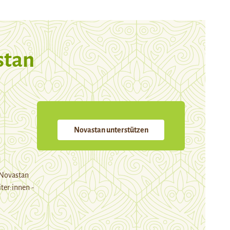
stan
Novastan unterstützen
 Novastan
ter:innen -