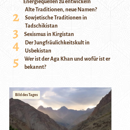
Energiequellen zu entwickeln
Alte Traditionen, neue Namen?
Sowjetische Traditionen in
Tadschikistan
Sexismus in Kirgistan
Der Jungfräulichkeitskult in
Usbekistan
Wer ist der Aga Khan und wofür ist er
bekannt?
Bild des Tages