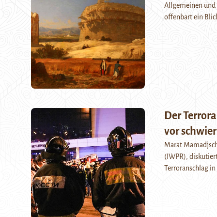
Allgemeinen und v
offenbart ein Blic
Der Terrora
vor schwie
Marat Mamadjscho
(IWPR), diskutier
Terroranschlag i