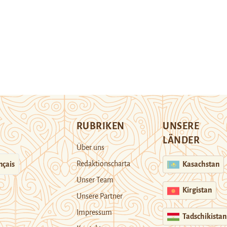
RUBRIKEN
UNSERE
LÄNDER
Über uns
Redaktionscharta
nçais
Kasachstan
Unser Team
Kirgistan
Unsere Partner
Impressum
Tadschikistan