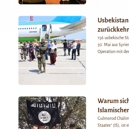
Usbekistan
zurückkeh
156 usbekische St
30. Mai aus Syrie
Operation mit d
Warum sich
Islamische
Gulmorod Chalimo
Staates“ (IS), ist