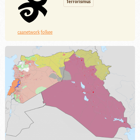
Terrorismus
caanetwork
folkee