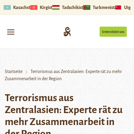
Kasachstan
Kirgistan
Tadschikistan
Turkmenistan
Uigu
Unterstützt uns
Startseite
Terrorismus aus Zentralasien: Experte rät zu mehr
Zusammenarbeit in der Region
Terrorismus aus
Zentralasien: Experte rät zu
mehr Zusammenarbeit in
der Region