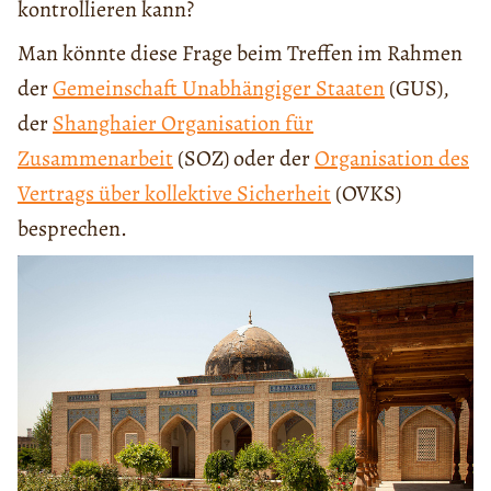
kontrollieren kann?
Man könnte diese Frage beim Treffen im Rahmen
der
Gemeinschaft Unabhängiger Staaten
(GUS),
der
Shanghaier Organisation für
Zusammenarbeit
(SOZ) oder der
Organisation des
Vertrags über kollektive Sicherheit
(OVKS)
besprechen.