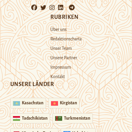
RUBRIKEN
Über uns
Redaktionscharta
Unser Team
Unsere Partner
Impressum
Kontakt
UNSERE LÄNDER
Kasachstan
Kirgistan
Tadschikistan
Turkmenistan