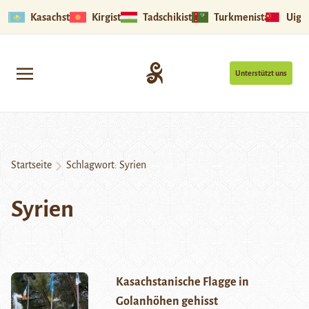
Kasachstan
Kirgistan
Tadschikistan
Turkmenistan
Uigu
Unterstützt uns
Startseite
Schlagwort:
Syrien
Syrien
Kasachstanische Flagge in
Golanhöhen gehisst