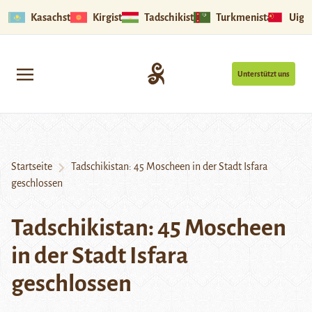
Kasachstan
Kirgistan
Tadschikistan
Turkmenistan
Uigu
Unterstützt uns
Startseite
Tadschikistan: 45 Moscheen in der Stadt Isfara
geschlossen
Tadschikistan: 45 Moscheen
in der Stadt Isfara
geschlossen