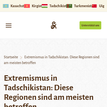
Kasachstan
Kirgistan
Tadschikistan
Turkmenistan
Uigu
Unterstützt uns
Startseite
Extremismus in Tadschikistan: Diese Regionen sind
am meisten betroffen
Extremismus in
Tadschikistan: Diese
Regionen sind am meisten
betroffen