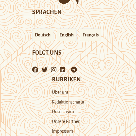
SPRACHEN
Deutsch
English
Français
FOLGT UNS
RUBRIKEN
Über uns
Redaktionscharta
Unser Team
Unsere Partner
Impressum