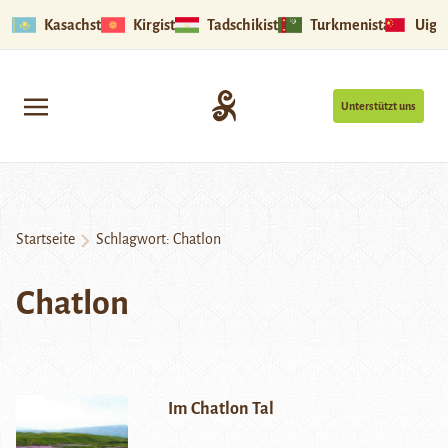
Kasachstan
Kirgistan
Tadschikistan
Turkmenistan
Uigu
Unterstützt uns
Startseite
Schlagwort:
Chatlon
Chatlon
Im Chatlon Tal