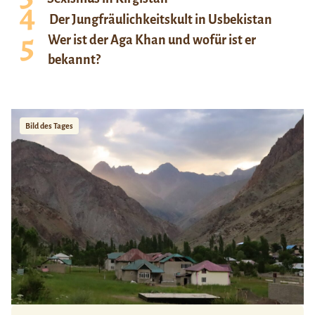
Der Jungfräulichkeitskult in Usbekistan
Wer ist der Aga Khan und wofür ist er
bekannt?
Bild des Tages