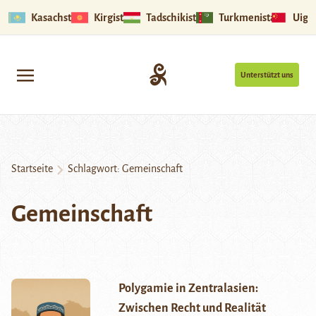
Kasachstan
Kirgistan
Tadschikistan
Turkmenistan
Uigu
Unterstützt uns
Startseite
Schlagwort:
Gemeinschaft
Gemeinschaft
Polygamie in Zentralasien:
Zwischen Recht und Realität