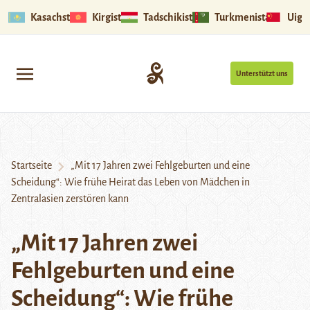
Kasachstan
Kirgistan
Tadschikistan
Turkmenistan
Uigu
Unterstützt uns
Startseite
„Mit 17 Jahren zwei Fehlgeburten und eine
Scheidung“: Wie frühe Heirat das Leben von Mädchen in
Zentralasien zerstören kann
„Mit 17 Jahren zwei
Fehlgeburten und eine
Scheidung“: Wie frühe