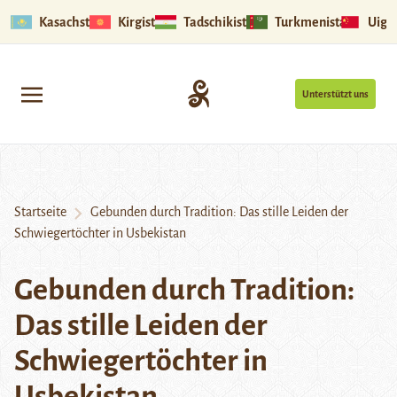
Kasachstan
Kirgistan
Tadschikistan
Turkmenistan
Uigu
Unterstützt uns
Startseite
Gebunden durch Tradition: Das stille Leiden der
Schwiegertöchter in Usbekistan
Gebunden durch Tradition:
Das stille Leiden der
Schwiegertöchter in
Usbekistan