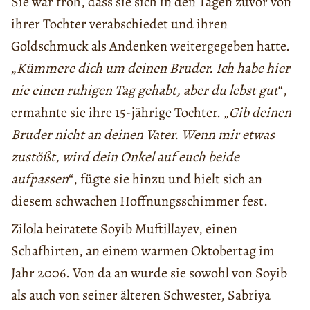
Sie war froh, dass sie sich in den Tagen zuvor von
ihrer Tochter verabschiedet und ihren
Goldschmuck als Andenken weitergegeben hatte.
„
Kümmere dich um deinen Bruder. Ich habe hier
nie einen ruhigen Tag gehabt, aber du lebst gut
“,
ermahnte sie ihre 15-jährige Tochter. „
Gib deinen
Bruder nicht an deinen Vater. Wenn mir etwas
zustößt, wird dein Onkel auf euch beide
aufpassen
“, fügte sie hinzu und hielt sich an
diesem schwachen Hoffnungsschimmer fest.
Zilola heiratete Soyib Muftillayev, einen
Schafhirten, an einem warmen Oktobertag im
Jahr 2006. Von da an wurde sie sowohl von Soyib
als auch von seiner älteren Schwester, Sabriya