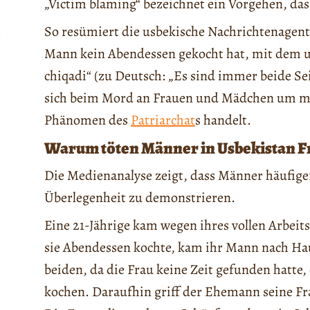
„Victim blaming“ bezeichnet ein Vorgehen, das 
So resümiert die usbekische Nachrichtenagen
Mann kein Abendessen gekocht hat, mit dem us
chiqadi“ (zu Deutsch: „Es sind immer beide Sei
sich beim Mord an Frauen und Mädchen um mä
Phänomen des
Patriarchat
s handelt.
Warum töten Männer in Usbekistan F
Die Medienanalyse zeigt, dass Männer häufig
Überlegenheit zu demonstrieren.
Eine 21-Jährige kam wegen ihres vollen Arbeit
sie Abendessen kochte, kam ihr Mann nach Ha
beiden, da die Frau keine Zeit gefunden hatte
kochen. Daraufhin griff der Ehemann seine Fra