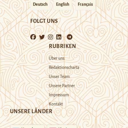
Deutsch
English
Français
FOLGT UNS
RUBRIKEN
Über uns
Redaktionscharta
Unser Team
Unsere Partner
Impressum
Kontakt
UNSERE LÄNDER