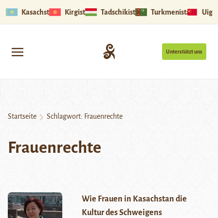
Kasachstan
Kirgistan
Tadschikistan
Turkmenistan
Uigu
Unterstützt uns
Startseite
Schlagwort:
Frauenrechte
Frauenrechte
Wie Frauen in Kasachstan die
Kultur des Schweigens