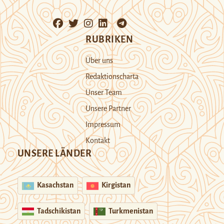
RUBRIKEN
Über uns
Redaktionscharta
Unser Team
Unsere Partner
Impressum
Kontakt
UNSERE LÄNDER
Kasachstan
Kirgistan
Tadschikistan
Turkmenistan