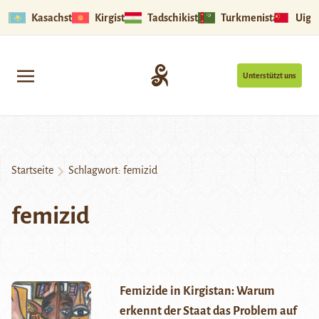
Kasachstan
Kirgistan
Tadschikistan
Turkmenistan
Uigu
Unterstützt uns
Startseite
Schlagwort:
femizid
femizid
Femizide in Kirgistan: Warum
erkennt der Staat das Problem auf