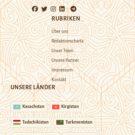
RUBRIKEN
Über uns
Redaktionscharta
Unser Team
Unsere Partner
Impressum
Kontakt
UNSERE LÄNDER
Kasachstan
Kirgistan
Tadschikistan
Turkmenistan