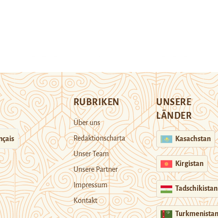
RUBRIKEN
UNSERE
LÄNDER
Über uns
Redaktionscharta
nçais
Kasachstan
Unser Team
Kirgistan
Unsere Partner
Impressum
Tadschikistan
Kontakt
Turkmenista