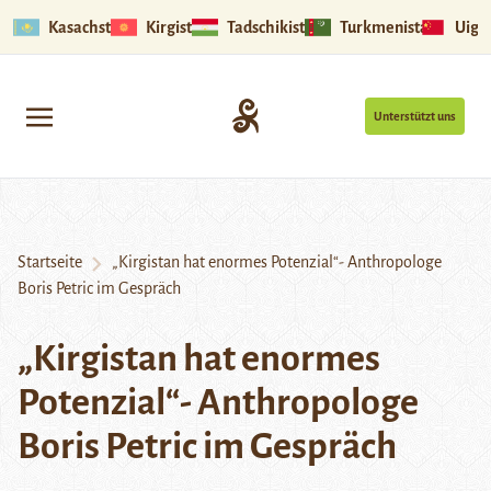
Kasachstan
Kirgistan
Tadschikistan
Turkmenistan
Uigu
Unterstützt uns
Startseite
„Kirgistan hat enormes Potenzial“- Anthropologe
Boris Petric im Gespräch
„Kirgistan hat enormes
Potenzial“- Anthropologe
Boris Petric im Gespräch