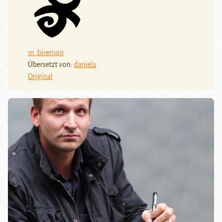
m_biremon
Übersetzt von:
daniela
Original