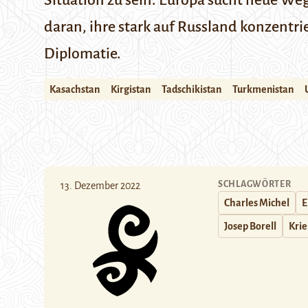
Situation zu sein. Europa sucht neue We
daran, ihre stark auf Russland konzentri
Diplomatie.
Kasachstan
Kirgistan
Tadschikistan
Turkmenistan
SCHLAGWÖRTER
13. Dezember 2022
Charles Michel
E
Josep Borell
Krie