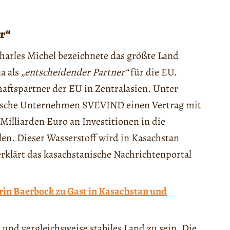
er“
Charles Michel bezeichnete das größte Land
a als
„entscheidender Partner“
für die EU.
haftspartner der EU in Zentralasien. Unter
ische Unternehmen SVEVIND einen Vertrag mit
Milliarden Euro an Investitionen in die
en. Dieser Wasserstoff wird in Kasachstan
rklärt das kasachstanische Nachrichtenportal
n Baerbock zu Gast in Kasachstan und
 und vergleichsweise stabiles Land zu sein. Die