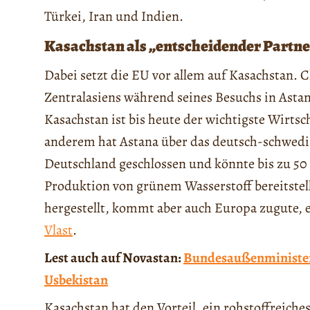
Türkei, Iran und Indien.
Kasachstan als „entscheidender Partn
Dabei setzt die EU vor allem auf Kasachstan. 
Zentralasiens während seines Besuchs in Astan
Kasachstan ist bis heute der wichtigste Wirtsc
anderem hat Astana über das deutsch-schwed
Deutschland geschlossen und könnte bis zu 50 
Produktion von grünem Wasserstoff bereitstell
hergestellt, kommt aber auch Europa zugute, e
Vlast
.
Lest auch auf Novastan:
Bundesaußenministeri
Usbekistan
Kasachstan hat den Vorteil, ein rohstoffreiches