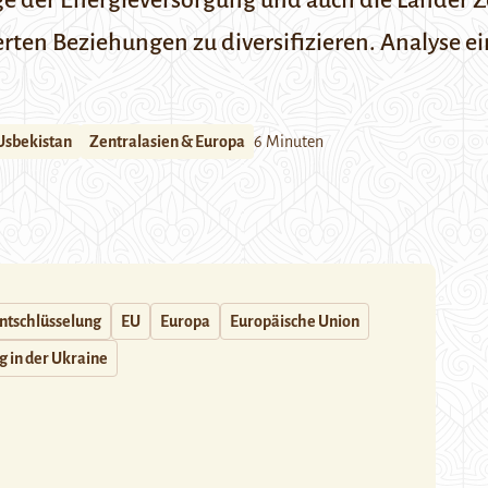
ge der Energieversorgung und auch die Länder Z
erten Beziehungen zu diversifizieren. Analyse 
Usbekistan
Zentralasien & Europa
6 Minuten
ntschlüsselung
EU
Europa
Europäische Union
g in der Ukraine