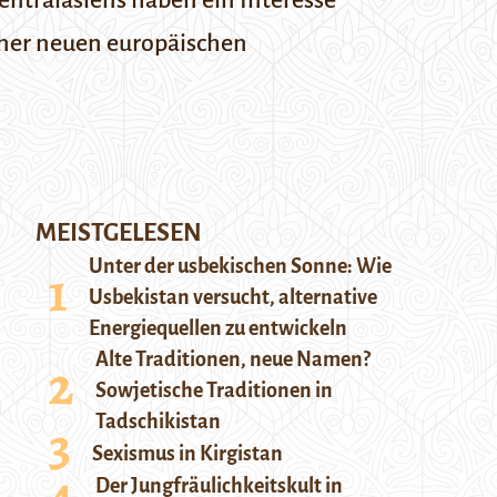
entralasiens haben ein Interesse
einer neuen europäischen
MEISTGELESEN
Unter der usbekischen Sonne: Wie
Usbekistan versucht, alternative
Energiequellen zu entwickeln
Alte Traditionen, neue Namen?
Sowjetische Traditionen in
Tadschikistan
Sexismus in Kirgistan
Der Jungfräulichkeitskult in