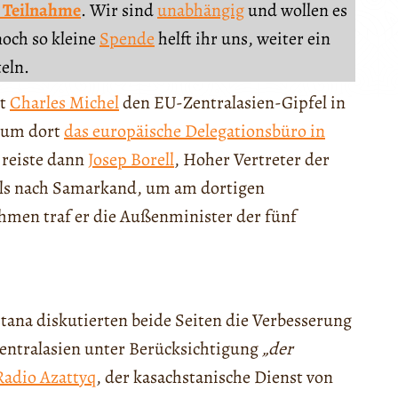
 Teilnahme
. Wir sind
unabhängig
und wollen es
noch so kleine
Spende
helft ihr uns, weiter ein
teln.
nt
Charles Michel
den EU-Zentralasien-Gipfel in
 um dort
das europäische Delegationsbüro in
 reiste dann
Josep Borell
, Hoher Vertreter der
alls nach Samarkand, um am dortigen
ahmen traf er die Außenminister der fünf
tana diskutierten beide Seiten die Verbesserung
entralasien unter Berücksichtigung
„der
Radio Azattyq
, der kasachstanische Dienst von