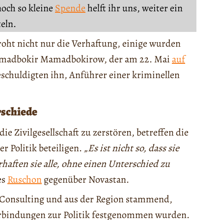
noch so kleine
Spende
helft ihr uns, weiter ein
teln.
roht nicht nur die Verhaftung, einige wurden
 Mamadbokir Mamadbokirow, der am 22. Mai
auf
chuldigten ihn, Anführer einer kriminellen
rschiede
ie Zivilgesellschaft zu zerstören, betreffen die
r Politik beteiligen.
„Es ist nicht so, dass sie
rhaften sie alle, ohne einen Unterschied zu
es
Ruschon
gegenüber Novastan.
n Consulting und aus der Region stammend,
Verbindungen zur Politik festgenommen wurden.