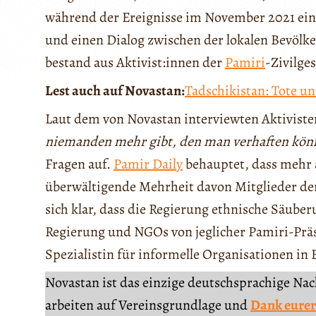
während der Ereignisse im November 2021 ein
und einen Dialog zwischen der lokalen Bevölke
bestand aus Aktivist:innen der
Pamiri
-Zivilges
Lest auch auf Novastan:
Tadschikistan: Tote un
Laut dem von Novastan interviewten Aktivisten 
niemanden mehr gibt, den man verhaften kön
Fragen auf.
Pamir Daily
behauptet, dass mehr a
überwältigende Mehrheit davon Mitglieder der
sich klar, dass die Regierung ethnische Säube
Regierung und NGOs von jeglicher Pamiri-Präs
Spezialistin für informelle Organisationen in
Novastan ist das einzige deutschsprachige Na
arbeiten auf Vereinsgrundlage und
Dank eurer