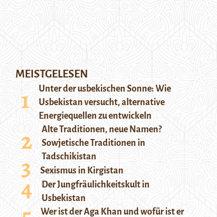
MEISTGELESEN
Unter der usbekischen Sonne: Wie
Usbekistan versucht, alternative
Energiequellen zu entwickeln
Alte Traditionen, neue Namen?
Sowjetische Traditionen in
Tadschikistan
Sexismus in Kirgistan
Der Jungfräulichkeitskult in
Usbekistan
Wer ist der Aga Khan und wofür ist er