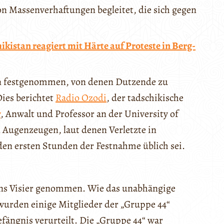
n Massenverhaftungen begleitet, die sich gegen
ikistan reagiert mit Härte auf Proteste in Berg-
en festgenommen, von denen Dutzende zu
Dies berichtet
Radio Ozodi
, der tadschikische
w
, Anwalt und Professor an der University of
n Augenzeugen, laut denen Verletzte in
n ersten Stunden der Festnahme üblich sei.
ins Visier genommen. Wie das unabhängige
wurden einige Mitglieder der „Gruppe 44“
fängnis verurteilt. Die „Gruppe 44“ war