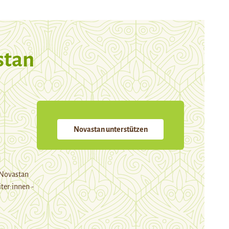
stan
Novastan unterstützen
 Novastan
ter:innen -