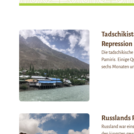
Tadschikis
Repression
Die tadschikische
Pamiris. Einige Q
sechs Monaten u
Russlands R
Russland war eins
den jüngsten gew