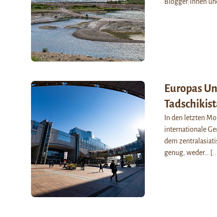
Blogger:innen u
Europas Unt
Tadschikis
In den letzten Mo
internationale G
dem zentralasiati
genug, weder…
[..