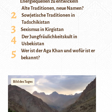
Energiequellen zu entwickeln
Alte Traditionen, neue Namen?
Sowjetische Traditionen in
Tadschikistan
Sexismus in Kirgistan
Der Jungfräulichkeitskult in
Usbekistan
Wer ist der Aga Khan und wofür ist er
bekannt?
Bild des Tages