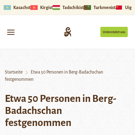
Kasachstan
Kirgistan
Tadschikistan
Turkmenistan
Uigu
Unterstützt uns
Startseite
Etwa 50 Personen in Berg-Badachschan
festgenommen
Etwa 50 Personen in Berg-
Badachschan
festgenommen