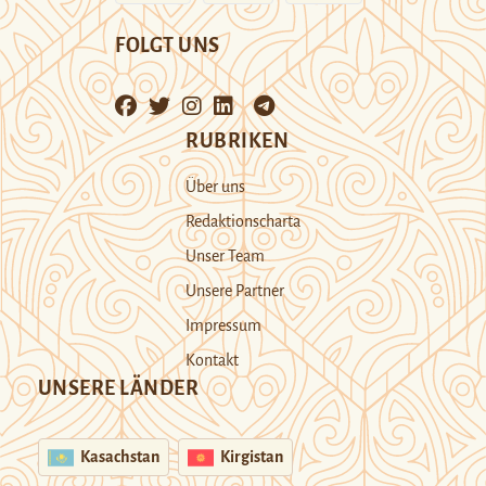
FOLGT UNS
RUBRIKEN
Über uns
Redaktionscharta
Unser Team
Unsere Partner
Impressum
Kontakt
UNSERE LÄNDER
Kasachstan
Kirgistan