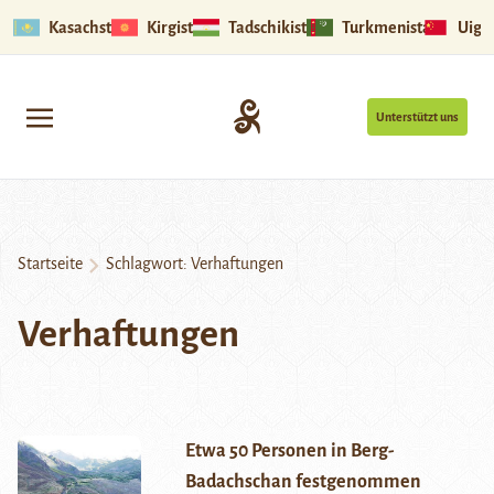
Kasachstan
Kirgistan
Tadschikistan
Turkmenistan
Uigu
Unterstützt uns
Startseite
Schlagwort:
Verhaftungen
Verhaftungen
Etwa 50 Personen in Berg-
Badachschan festgenommen