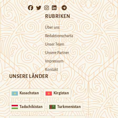
RUBRIKEN
Über uns
Redaktionscharta
Unser Team
Unsere Partner
Impressum
Kontakt
UNSERE LÄNDER
Kasachstan
Kirgistan
Tadschikistan
Turkmenistan