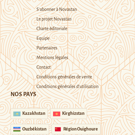
S’abonner à Novastan
Le projet Novastan
Charte éditoriale
Equipe
Partenaires
Mentions légales
Contact
Conditions générales de vente
Conditions générales d’utilisation
NOS PAYS
Kazakhstan
Kirghizstan
Ouzbékistan
Région Ouïghoure