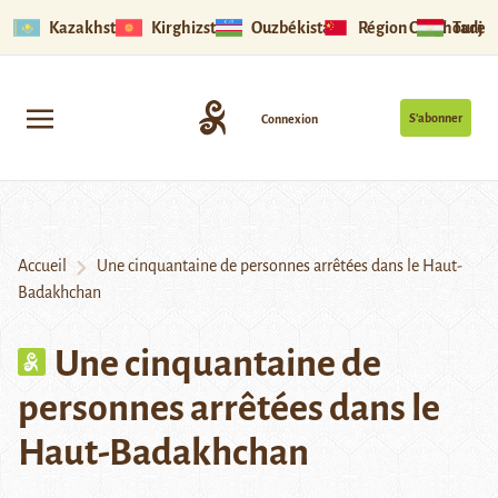
Kazakhstan
Kirghizstan
Ouzbékistan
Région Ouïghoure
Tadjik
S’abonner
Connexion
Accueil
Une cinquantaine de personnes arrêtées dans le Haut-
Badakhchan
Une cinquantaine de
personnes arrêtées dans le
Haut-Badakhchan