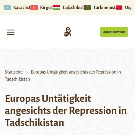
Kasachstan
Kirgistan
Tadschikistan
Turkmenistan
Uigu
Unterstützt uns
Startseite
Europas Untätigkeit angesichts der Repression in
Tadschikistan
Europas Untätigkeit
angesichts der Repression in
Tadschikistan