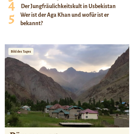
Der Jungfräulichkeitskult in Usbekistan
Wer ist der Aga Khan und wofür ist er
bekannt?
Bild des Tages