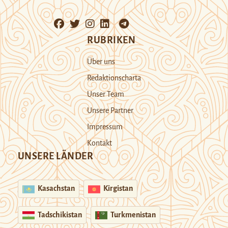
RUBRIKEN
Über uns
Redaktionscharta
Unser Team
Unsere Partner
Impressum
Kontakt
UNSERE LÄNDER
Kasachstan
Kirgistan
Tadschikistan
Turkmenistan