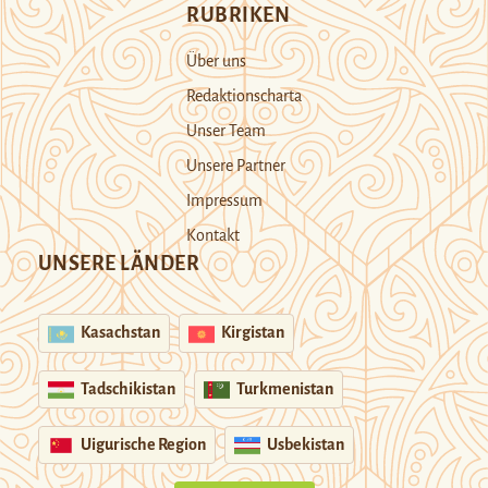
RUBRIKEN
Über uns
Redaktionscharta
Unser Team
Unsere Partner
Impressum
Kontakt
UNSERE LÄNDER
Kasachstan
Kirgistan
Tadschikistan
Turkmenistan
Uigurische Region
Usbekistan