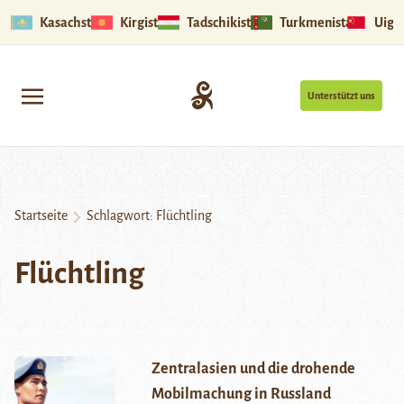
Kasachstan
Kirgistan
Tadschikistan
Turkmenistan
Uigu
Unterstützt uns
Startseite
Schlagwort:
Flüchtling
Flüchtling
Zentralasien und die drohende
Mobilmachung in Russland