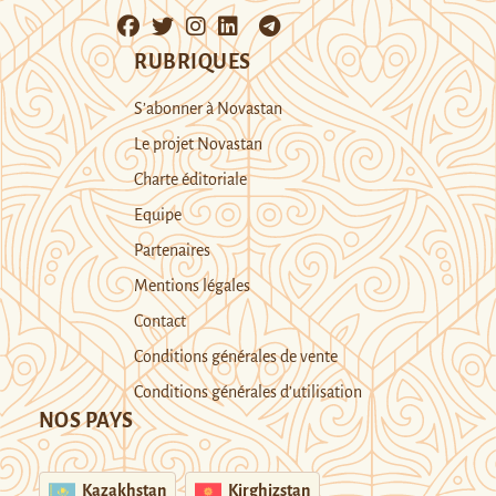
RUBRIQUES
S’abonner à Novastan
Le projet Novastan
Charte éditoriale
Equipe
Partenaires
Mentions légales
Contact
Conditions générales de vente
Conditions générales d’utilisation
NOS PAYS
Kazakhstan
Kirghizstan