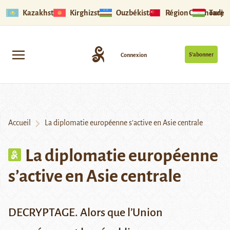
Kazakhstan
Kirghizstan
Ouzbékistan
Région Ouïghoure
Tadjik
S’abonner
Connexion
Accueil
La diplomatie européenne s’active en Asie centrale
La diplomatie européenne
s’active en Asie centrale
DECRYPTAGE. Alors que l’Union